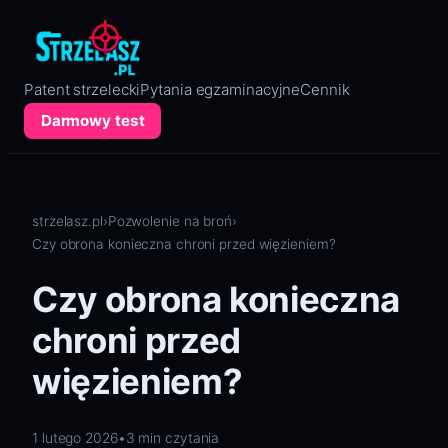
Przejdź
do
treści
Patent strzelecki
Pytania egzaminacyjne
Cennik
Darmowy test
strzelasz.pl
›
Pozwolenie na broń
›
Czy obrona konieczna chroni przed więzieniem?
Czy obrona konieczna
chroni przed
więzieniem?
1 lutego 2026
•
3 min czytania