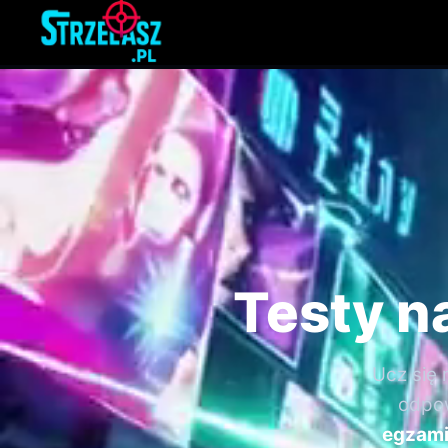
Testy na
Ucz się 
odpow
egzami