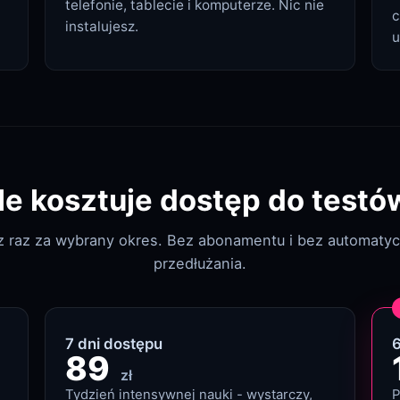
telefonie, tablecie i komputerze. Nic nie
c
instalujesz.
u
Ile kosztuje dostęp do testó
sz raz za wybrany okres. Bez abonamentu i bez automaty
przedłużania.
7
dni
dostępu
89
zł
Tydzień intensywnej nauki - wystarczy,
P