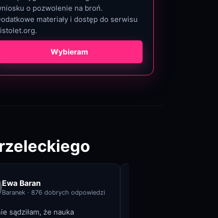
niosku o pozwolenie na broń.
odatkowe materiały i dostęp do serwisu
istolet.org.
Wybieram
trzeleckiego
Ewa Baran
Tomasz Giersze
Baranek
·
876
dobrych odpowiedzi
Gierzu
·
992
dobryc
ie sądziłam, że nauka
Strzelasz.pl to totalny sz