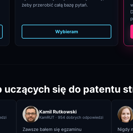
żeby przerobić całą bazę pytań.
w
D
p
Wybieram
 uczących się do patentu s
Kamil Rutkowski
edzi
KamRUT
·
954
dobrych odpowiedzi
Zawsze bałem się egzaminu
Nigdy n