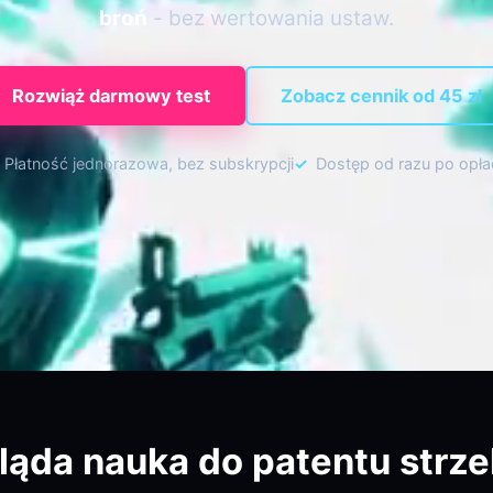
broń
- bez wertowania ustaw.
Rozwiąż darmowy test
Zobacz cennik od
45
zł
Płatność jednorazowa, bez subskrypcji
Dostęp od razu po opła
ląda nauka do patentu strze