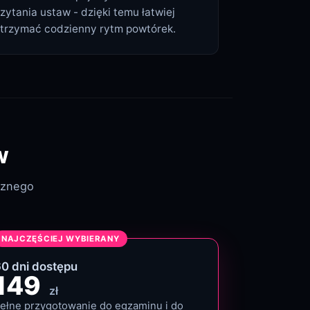
zytania ustaw - dzięki temu łatwiej
trzymać codzienny rytm powtórek.
w
cznego
NAJCZĘŚCIEJ WYBIERANY
60
dni
dostępu
149
zł
ełne przygotowanie do egzaminu i do