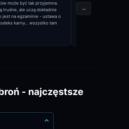
sów może być tak przyjemna.
wertować ustawy, gram i 
→
ą trudne, ale uczą dokładnie
okazji. Dzięki temu czuję
o jest na egzaminie - ustawa o
przed egzaminem na paten
kodeks karny... wszystko tam
Zero nudy, maksimum efe
broń - najczęstsze