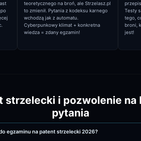
ast
teoretycznego na broń, ale Strzelasz.pl
przepi
 po
to zmienił. Pytania z kodeksu karnego
Testy s
ęcej
wchodzą jak z automatu.
tego, c
c.
Cyberpunkowy klimat + konkretna
broni, 
wiedza = zdany egzamin!
jest!
 strzelecki i pozwolenie na 
pytania
do egzaminu na patent strzelecki 2026?