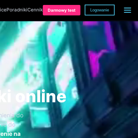
ice
Poradniki
Cennik
Darmowy test
Logowanie
ki online
nienia do
nie do
enie na