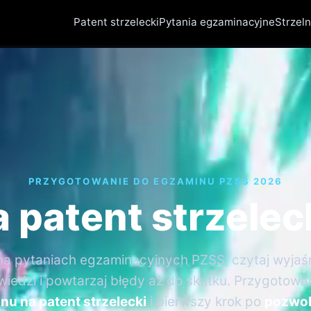
Patent strzelecki
Pytania egzaminacyjne
Strzeln
PRZYGOTOWANIE DO EGZAMINU PZSS 2026
 patent strzelec
na pytaniach egzaminacyjnych PZSS, czytaj wyjaś
iedzi i powtarzaj błędy aż do skutku. Przygotowa
nu na patent strzelecki
i pierwszy krok po
pozwol