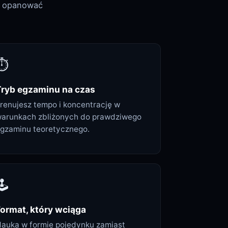
o opanować
⏱️
Tryb egzaminu na czas
renujesz tempo i koncentrację w
arunkach zbliżonych do prawdziwego
gzaminu teoretycznego.
️
ormat, który wciąga
auka w formie pojedynku zamiast