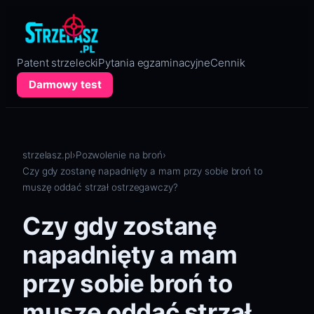
Przejdź
do
treści
Patent strzelecki
Pytania egzaminacyjne
Cennik
Darmowy test
strzelasz.pl
›
Pozwolenie na broń
›
Czy gdy zostanę napadnięty a mam przy sobie broń to
muszę oddać strzał ostrzegawczy?
Czy gdy zostanę
napadnięty a mam
przy sobie broń to
muszę oddać strzał