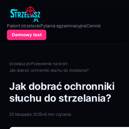
Przejdź
do
treści
Patent strzelecki
Pytania egzaminacyjne
Cennik
Darmowy test
strzelasz.pl
›
Pozwolenie na broń
›
Jak dobrać ochronniki słuchu do strzelania?
Jak dobrać ochronniki
słuchu do strzelania?
25 listopada 2025
•
6 min czytania