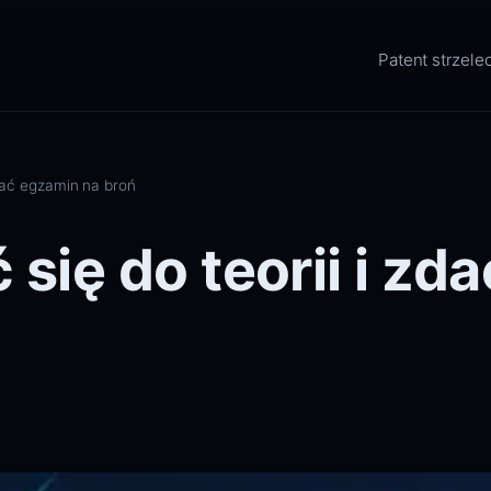
Patent strzelec
zdać egzamin na broń
się do teorii i zd