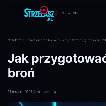
Przejdź
do
PORADNIK
treści
strzelasz.pl
›
Pozwolenie na broń
›
Jak przygotować się do teorii i 
Jak przygotować 
broń
31 grudnia 2025
•
3 min czytania