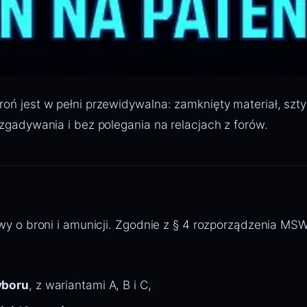
ń jest w pełni przewidywalna: zamknięty materiał, szty
zgadywania i bez polegania na relacjach z forów.
y o broni i amunicji. Zgodnie z § 4 rozporządzenia MSWi
yboru
, z wariantami A, B i C,