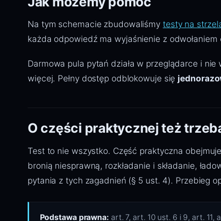
Jak możemy pomóc
Na tym schemacie zbudowaliśmy
testy na strzel
każda odpowiedź ma wyjaśnienie z odwołaniem do
Darmowa pula pytań działa w przeglądarce i nie
więcej. Pełny dostęp odblokowuje się
jednorazo
O części praktycznej też trze
Test to nie wszystko. Część praktyczna obejmuje 
bronią niesprawną, rozkładanie i składanie, ład
pytania z tych zagadnień (§ 5 ust. 4). Przebieg 
Podstawa prawna:
art. 7, art. 10 ust. 6 i 9, art. 11