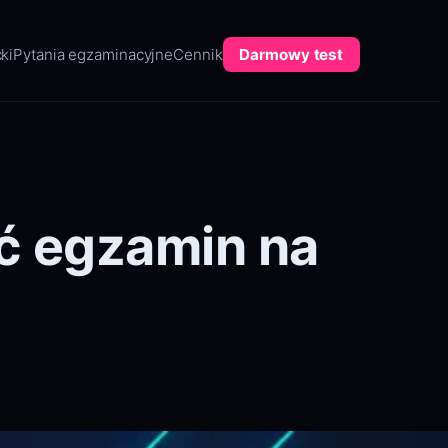
ki
Pytania egzaminacyjne
Cennik
Darmowy test
ać egzamin na